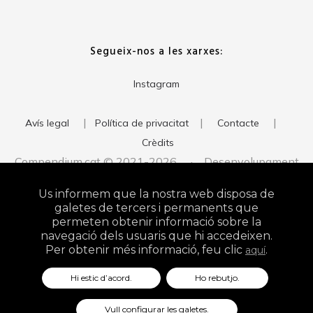
Segueix-nos a les xarxes:
Instagram
|
|
|
Avís legal
Política de privacitat
Contacte
Crèdits
Compendium.cat © 2021-2026 · Desenvolupament
del web:
· Imatge corporativa:
xavigort.com
Judith Antolín
Us informem que la nostra web disposa de
Studio
galetes de tercers i permanents que
permeten obtenir informació sobre la
navegació dels usuaris que hi accedeixen.
Per obtenir més informació, feu clic
.
aquí
Hi estic d’acord.
Ho rebutjo.
Vull configurar les galetes.