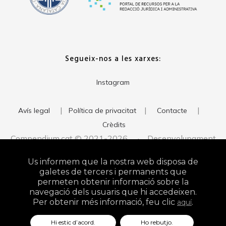
Segueix-nos a les xarxes:
Instagram
|
|
|
Avís legal
Política de privacitat
Contacte
Crèdits
Compendium.cat © 2021-2026 · Desenvolupament
del web:
· Imatge corporativa:
xavigort.com
Judith Antolín
Us informem que la nostra web disposa de
Studio
galetes de tercers i permanents que
permeten obtenir informació sobre la
navegació dels usuaris que hi accedeixen.
Per obtenir més informació, feu clic
.
aquí
Hi estic d’acord.
Ho rebutjo.