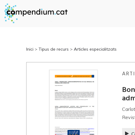
Inici
>
Tipus de recurs
>
Articles especialitzats
ART
Bone
adm
Carlo
Revis
C