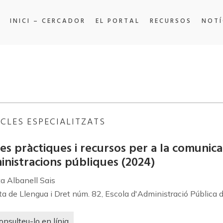
INICI – CERCADOR
EL PORTAL
RECURSOS
NOTÍ
ICLES ESPECIALITZATS
s pràctiques i recursos per a la comunicaci
inistracions públiques
(2024)
ta Albanell Sais
ta de Llengua i Dret núm. 82, Escola d'Administració Pública 
onsulteu-lo en línia