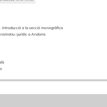
. Introducció a la secció monogràfica
istratiu i jurídic a Andorra
alà
a