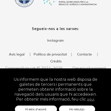
Segueix-nos a les xarxes:
Instagram
|
|
|
Avís legal
Política de privacitat
Contacte
Crèdits
Compendium.cat © 2021-2026 · Desenvolupament
del web:
· Imatge corporativa:
xavigort.com
Judith Antolín
Us informem que la nostra web disposa de
Studio
galetes de tercers i permanents que
permeten obtenir informació sobre la
navegació dels usuaris que hi accedeixen.
Per obtenir més informació, feu clic
.
aquí
Hi estic d’acord.
Ho rebutjo.