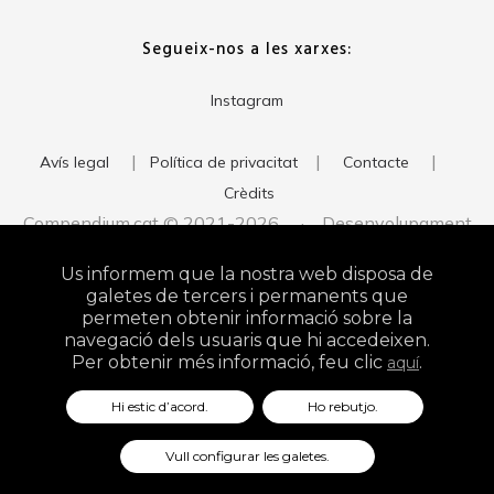
Segueix-nos a les xarxes:
Instagram
|
|
|
Avís legal
Política de privacitat
Contacte
Crèdits
Compendium.cat © 2021-2026 · Desenvolupament
del web:
· Imatge corporativa:
xavigort.com
Judith Antolín
Us informem que la nostra web disposa de
Studio
galetes de tercers i permanents que
permeten obtenir informació sobre la
navegació dels usuaris que hi accedeixen.
Per obtenir més informació, feu clic
.
aquí
Hi estic d’acord.
Ho rebutjo.
Vull configurar les galetes.