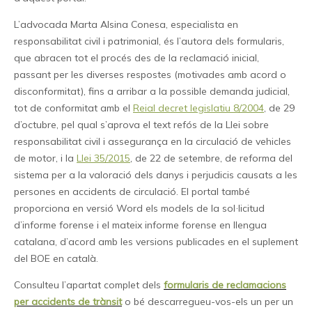
L’advocada Marta Alsina Conesa, especialista en
responsabilitat civil i patrimonial, és l’autora dels formularis,
que abracen tot el procés des de la reclamació inicial,
passant per les diverses respostes (motivades amb acord o
disconformitat), fins a arribar a la possible demanda judicial,
tot de conformitat amb el
Reial decret legislatiu 8/2004
, de 29
d’octubre, pel qual s’aprova el text refós de la Llei sobre
responsabilitat civil i assegurança en la circulació de vehicles
de motor, i la
Llei 35/2015
, de 22 de setembre, de reforma del
sistema per a la valoració dels danys i perjudicis causats a les
persones en accidents de circulació. El portal també
proporciona en versió Word els models de la sol·licitud
d’informe forense i el mateix informe forense en llengua
catalana, d’acord amb les versions publicades en el suplement
del BOE en català.
Consulteu l’apartat complet dels
formularis de reclamacions
per accidents de trànsit
o bé descarregueu-vos-els un per un