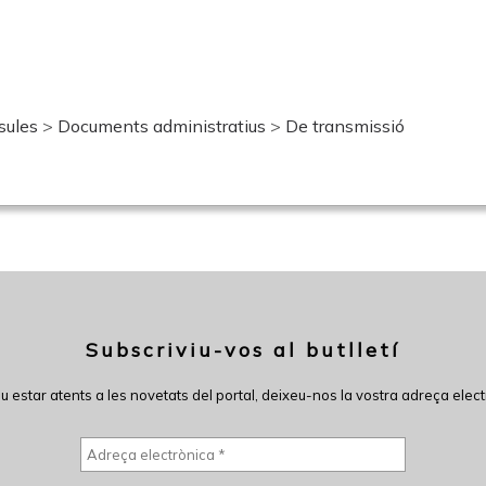
sules
>
Documents administratius
>
De transmissió
Subscriviu-vos al butlletí
eu estar atents a les novetats del portal, deixeu-nos la vostra adreça elect