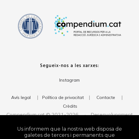
Segueix-nos a les xarxes:
Instagram
|
|
|
Avís legal
Política de privacitat
Contacte
Crèdits
Compendium.cat © 2021-2026 · Desenvolupament
del web:
· Imatge corporativa:
xavigort.com
Judith Antolín
Us informem que la nostra web disposa de
Studio
galetes de tercers i permanents que