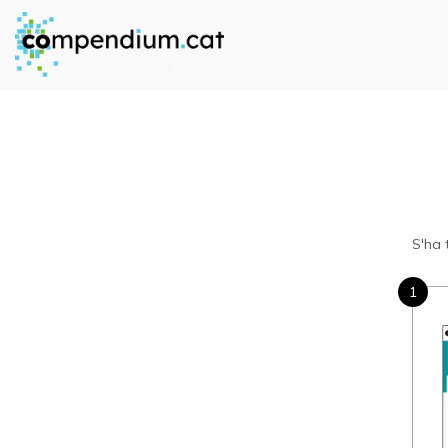
S'ha 
1