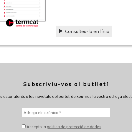
Consulteu-lo en línia
Subscriviu-vos al butlletí
eu estar atents a les novetats del portal, deixeu-nos la vostra adreça elect
Accepto la
política de protecció de dades
.