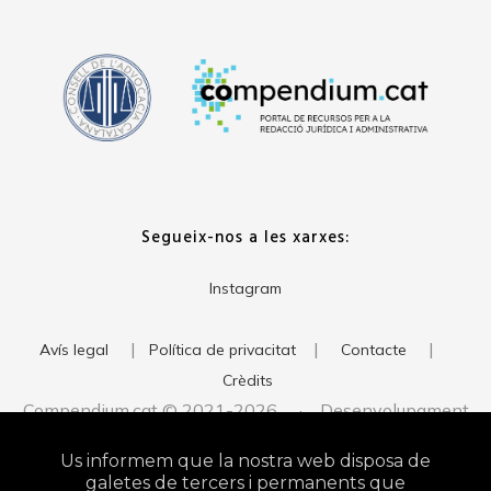
Segueix-nos a les xarxes:
Instagram
|
|
|
Avís legal
Política de privacitat
Contacte
Crèdits
Compendium.cat © 2021-2026 · Desenvolupament
del web:
· Imatge corporativa:
xavigort.com
Judith Antolín
Us informem que la nostra web disposa de
Studio
galetes de tercers i permanents que