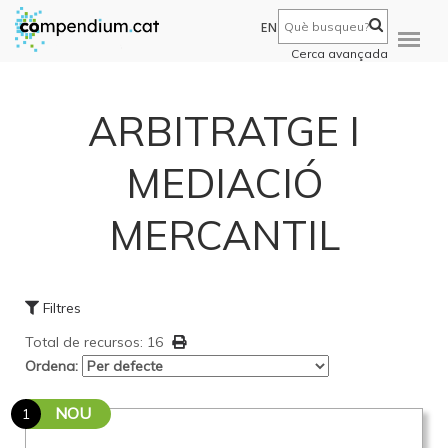
EN
Cerca avançada
ARBITRATGE I
MEDIACIÓ
MERCANTIL
Filtres
Total de recursos: 16
Ordena:
NOU
1