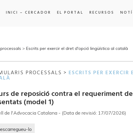
INICI – CERCADOR
EL PORTAL
RECURSOS
NOTÍ
 processals
>
Escrits per exercir el dret d'opció lingüística al català
MULARIS PROCESSALS >
ESCRITS PER EXERCIR 
ALÀ
rs de reposició contra el requeriment de t
sentats (model 1)
ll de l'Advocacia Catalana - (Data de revisió: 17/07/2026)
escarregueu-lo