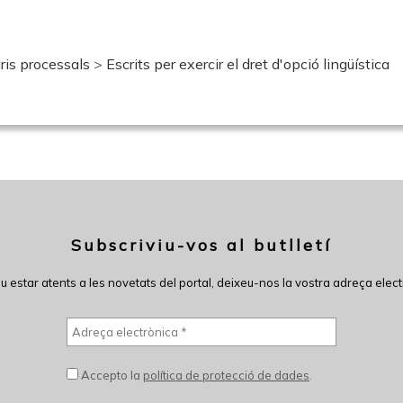
ris processals
>
Escrits per exercir el dret d'opció lingüística
Subscriviu-vos al butlletí
eu estar atents a les novetats del portal, deixeu-nos la vostra adreça elect
Accepto la
política de protecció de dades
.