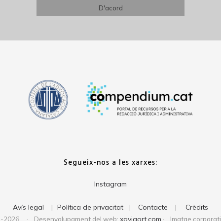
Segueix-nos a les xarxes:
Instagram
Avís legal
Política de privacitat
Contacte
Crèdits
|
|
|
xavigort.com
1-2026 · Desenvolupament del web:
· Imatge corporat