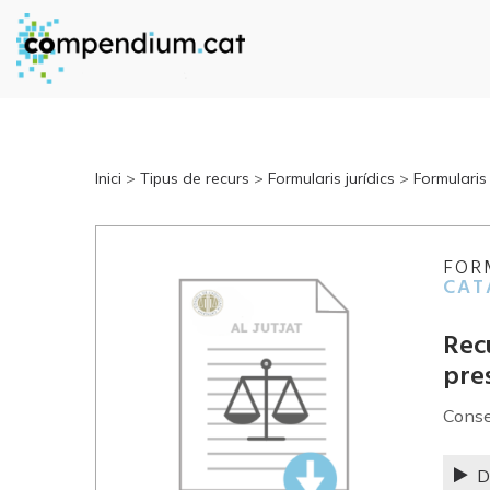
Inici
>
Tipus de recurs
>
Formularis jurídics
>
Formularis
FOR
CAT
Recu
pre
Conse
D