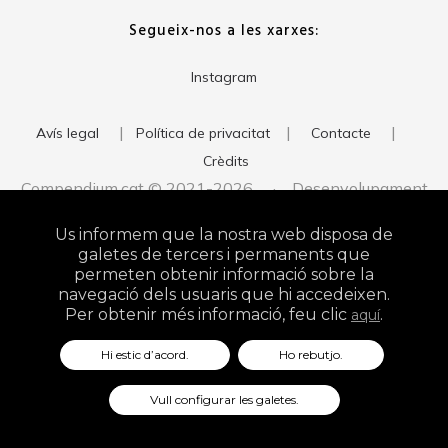
Segueix-nos a les xarxes:
Instagram
|
|
|
Avís legal
Política de privacitat
Contacte
Crèdits
Compendium.cat © 2021-2026 · Desenvolupament
del web:
· Imatge corporativa:
xavigort.com
Judith Antolín
Us informem que la nostra web disposa de
Studio
galetes de tercers i permanents que
permeten obtenir informació sobre la
navegació dels usuaris que hi accedeixen.
Per obtenir més informació, feu clic
.
aquí
Hi estic d’acord.
Ho rebutjo.
Vull configurar les galetes.