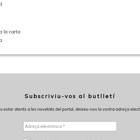
s)
a la carta
a
Subscriviu-vos al butlletí
eu estar atents a les novetats del portal, deixeu-nos la vostra adreça elect