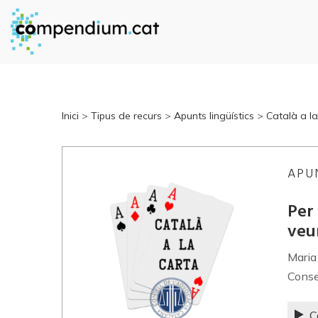
Inici
>
Tipus de recurs
>
Apunts lingüístics
>
Català a la
APU
Per 
veu
Maria
Conse
C