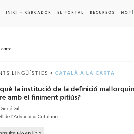
INICI – CERCADOR
EL PORTAL
RECURSOS
NOTÍ
 carta
NTS LINGÜÍSTICS >
CATALÀ A LA CARTA
què la institució de la definició mallorqu
re amb el finiment pitiús?
 Gené Gil
ll de l'Advocacia Catalana
onsulteu-lo en línia