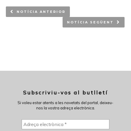
NOTÍCIA ANTERIOR
NOTÍCIA SEGÜENT
Subscriviu-vos al butlletí
Si voleu estar atents a les novetats del portal, deixeu-
nos la vostra adreça electrònica.