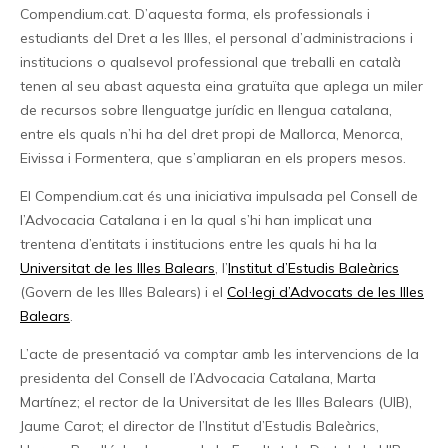
Compendium.cat. D’aquesta forma, els professionals i
estudiants del Dret a les Illes, el personal d’administracions i
institucions o qualsevol professional que treballi en català
tenen al seu abast aquesta eina gratuïta que aplega un miler
de recursos sobre llenguatge jurídic en llengua catalana,
entre els quals n’hi ha del dret propi de Mallorca, Menorca,
Eivissa i Formentera, que s’ampliaran en els propers mesos.
El Compendium.cat és una iniciativa impulsada pel Consell de
l’Advocacia Catalana i en la qual s’hi han implicat una
trentena d’entitats i institucions entre les quals hi ha la
Universitat de les Illes Balears
, l’
Institut d’Estudis Baleàrics
(Govern de les Illes Balears) i el
Col·legi d’Advocats de les Illes
Balears
.
L’acte de presentació va comptar amb les intervencions de la
presidenta del Consell de l’Advocacia Catalana, Marta
Martínez; el rector de la Universitat de les Illes Balears (UIB),
Jaume Carot; el director de l’Institut d’Estudis Baleàrics,