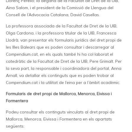
Llorenç Perelló; la degana de la Facultat de Dret de la UIB,
Aina Salom, i el president de la Comissió de Llengua del
Consell de l’Advocacia Catalana, David Casellas.
La professora associada de la Facultat de Dret de la UIB,
Olga Cardona, i la professora titular de la UIB, Francesca
Llodrà, van presentar els formularis jurídics del dret propi de
les Illes Balears que es poden consultar i descarregar al
Compendium.cat, en els quals també hi ha col·laborat el
catedràtic de la Facultat de Dret de la UIB, Pere Grimalt. Per
la seva part, la responsable i coordinadora del portal, Anna
Arnall, va detallar els continguts que es poden trobar al
Compendium.cat i la utilitat de l’eina per a l’àmbit acadèmic.
Formularis de dret propi de Mallorca, Menorca, Eivissa i
Formentera
Podeu consultar els continguts vinculats al dret propi de
Mallorca, Menorca, Eivissa i Formentera en els apartats
següents: