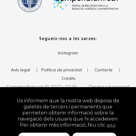
Segueix-nos a les xarxes:
Instagram
|
|
|
Avís legal
Política de privacitat
Contacte
Crèdits
Compendium.cat © 2021-2026 · Desenvolupament
del web:
· Imatge corporativa:
xavigort.com
Judith Antolín
Us informem que la nostra web disposa de
Studio
galetes de tercers i permanents que
permeten obtenir informació sobre la
navegació dels usuaris que hi accedeixen.
Per obtenir més informació, feu clic
.
aquí