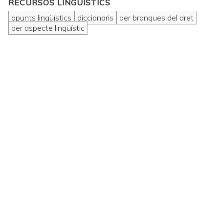
RECURSOS LINGÜÍSTICS
apunts lingüístics
diccionaris
per branques del dret
per aspecte lingüístic
Compendium.cat reuneix i
interrelaciona més de 1.000 recursos
útils per a una redacció jurídica
moderna i de qualitat.