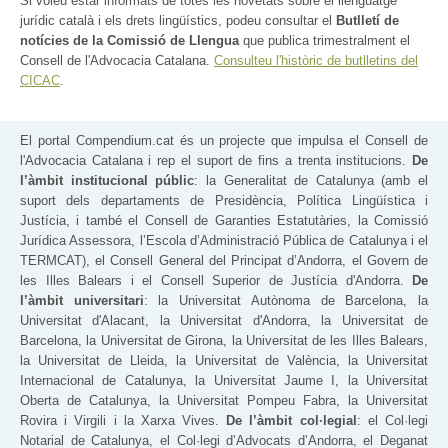
Si voleu estar informats de totes les novetats sobre el llenguatge
jurídic català i els drets lingüístics, podeu consultar el
Butlletí de
notícies de la Comissió de Llengua
que publica trimestralment el
Consell de l'Advocacia Catalana.
Consulteu l'històric de butlletins del
CICAC
.
El portal Compendium.cat és un projecte que impulsa el Consell de
l'Advocacia Catalana i rep el suport de fins a trenta institucions.
De
l’àmbit institucional públic
: la Generalitat de Catalunya (amb el
suport dels departaments de Presidència, Política Lingüística i
Justícia, i també el Consell de Garanties Estatutàries, la Comissió
Jurídica Assessora, l’Escola d’Administració Pública de Catalunya i el
TERMCAT), el Consell General del Principat d’Andorra, el Govern de
les Illes Balears i el Consell Superior de Justícia d'Andorra.
De
l’àmbit universitari
: la Universitat Autònoma de Barcelona, la
Universitat d'Alacant, la Universitat d'Andorra, la Universitat de
Barcelona, la Universitat de Girona, la Universitat de les Illes Balears,
la Universitat de Lleida, la Universitat de València, la Universitat
Internacional de Catalunya, la Universitat Jaume I, la Universitat
Oberta de Catalunya, la Universitat Pompeu Fabra, la Universitat
Rovira i Virgili i la Xarxa Vives.
De l’àmbit col·legial
: el Col·legi
Notarial de Catalunya, el Col·legi d’Advocats d’Andorra, el Deganat